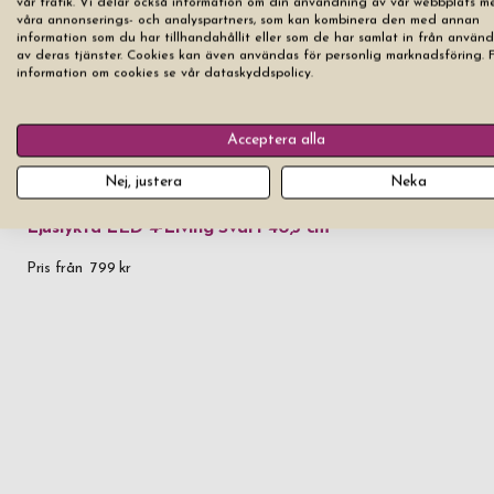
vår trafik. Vi delar också information om din användning av vår webbplats m
våra annonserings- och analyspartners, som kan kombinera den med annan
information som du har tillhandahållit eller som de har samlat in från använ
av deras tjänster. Cookies kan även användas för personlig marknadsföring. 
information om cookies se vår dataskyddspolicy.
Acceptera alla
Nej, justera
Neka
Ljuslykta LED 4-Living Svart 40,5 cm
Pris från
799 kr