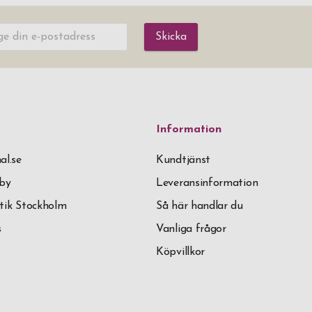
Skicka
Information
al.se
Kundtjänst
äby
Leveransinformation
tik Stockholm
Så här handlar du
s
Vanliga frågor
Köpvillkor