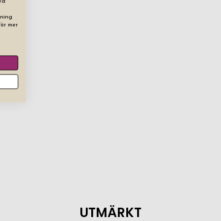
ed
dning
För mer