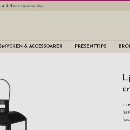
l. 14 skickas samma vardag
SMYCKEN & ACCESSOARER
PRESENTTIPS
BRÖ
L
c
Lju
lju
lju