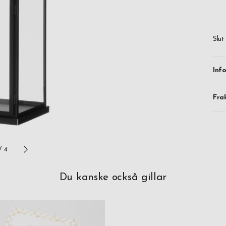
Med
upp
All
Slut
Inf
Fra
/
4
Du kanske också gillar