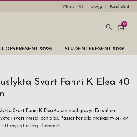
Wishlist (
0
)
Blogg
Kundtjänst
0
LLOPSPRESENT 2026
STUDENTPRESENT 2026
juslykta Svart Fanni K Elea 40
m
slykta Svart Fanni K Elea 40 cm med gravyr. En stilren
slykta i svart metall och glas. Passar för alla möjliga typer av
s. Ett mysigt inslag i hemmet.