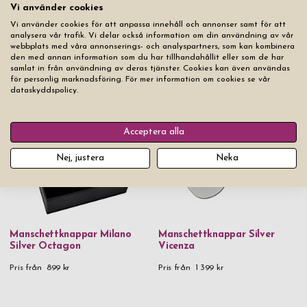
Vi använder cookies
Vi använder cookies för att anpassa innehåll och annonser samt för att
analysera vår trafik. Vi delar också information om din användning av vår
webbplats med våra annonserings- och analyspartners, som kan kombinera
den med annan information som du har tillhandahållit eller som de har
samlat in från användning av deras tjänster. Cookies kan även användas
Manschettknappar Ox & Bull
Manschettknappar Milano
för personlig marknadsföring. För mer information om cookies se vår
Silver Square
Silver Circle
dataskyddspolicy.
Slut i lager
Slut i lager
Acceptera alla
Nej, justera
Neka
Manschettknappar Milano
Manschettknappar Silver
Silver Octagon
Vicenza
Pris från
899 kr
Pris från
1 399 kr