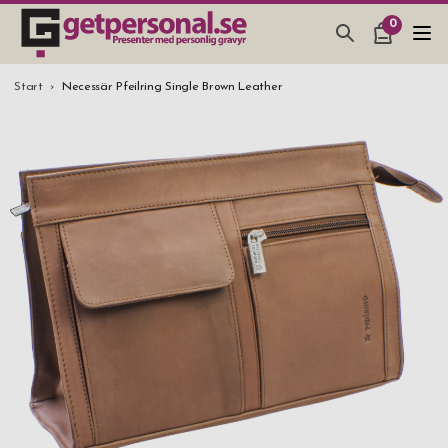
0
PRESENTER & PRYLAR
Start
Necessär Pfeilring Single Brown Leather
BAR, GLAS & KÖK
SMYCKEN & ACCESSOARER
PRESENTTIPS
BRÖLLOPSPRESENT 2026
STUDENTPRESENT 2026