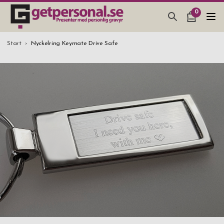
0
PRESENTER & PRYLAR
Start
Nyckelring Keymate Drive Safe
BAR, GLAS & KÖK
SMYCKEN & ACCESSOARER
PRESENTTIPS
BRÖLLOPSPRESENT 2026
STUDENTPRESENT 2026