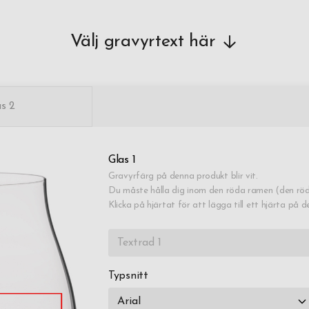
Välj gravyrtext här
as 2
Glas 1
Gravyrfärg på denna produkt blir vit.
Du måste hålla dig inom den röda ramen (den röd
Klicka på hjärtat för att lägga till ett hjärta på d
Typsnitt