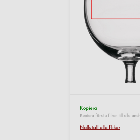
Kopiera
Kopiera första fliken till alla andr
Nollställ alla flikar