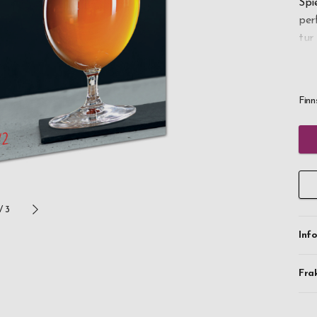
Spi
per
tur
all
Finn
/
3
Inf
Fra