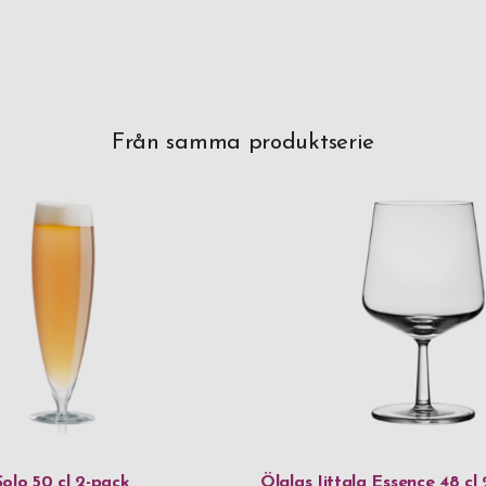
Från samma produktserie
olo 50 cl 2-pack
Ölglas Iittala Essence 48 cl