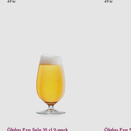
49 kr
49 kr
Ölglas Eva Solo 35 cl 2-pack
Ölglas Eva S