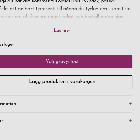
egelau när det kommer till ölglas! Nu i 2-pack, passar
fekt att ge bort i present till någon du tycker om - som i sin
 tycker om öl. Gravera något roligt och beställ redan idag -
tid snabb leverans!
s i lager
Välj gravyrtext
Lägg produkten i varukorgen
ormation
kt