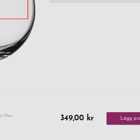
a flikar
349,00 kr
Lägg pro