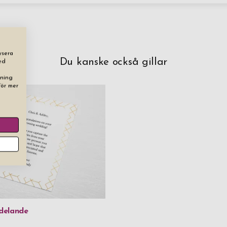
ysera
Du kanske också gillar
ed
dning
För mer
delande