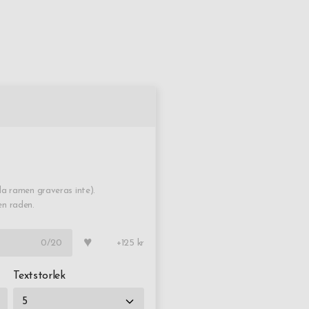
a ramen graveras inte).
en raden.
♥
0
/20
+125 kr
Textstorlek