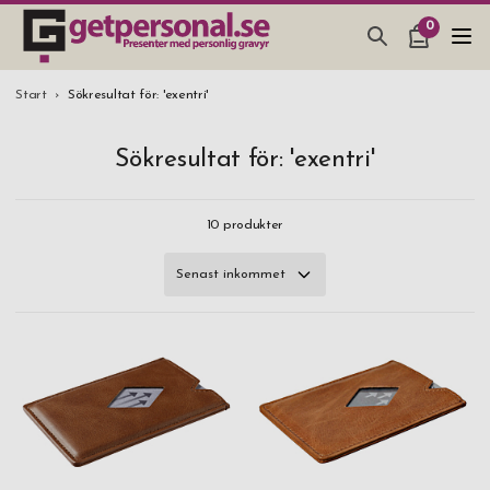
0
PRESENTER & PRYLAR
Start
Sökresultat för: 'exentri'
BAR, GLAS & KÖK
Sökresultat för: 'exentri'
SMYCKEN & ACCESSOARER
PRESENTTIPS
10
produkter
BRÖLLOPSPRESENT 2026
STUDENTPRESENT 2026