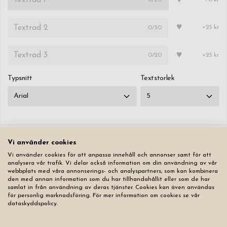
♥
♥
0
/30
+25 kr
♥
0
/20
+25 kr
Typsnitt
Textstorlek
Vi använder cookies
Nollställ
Vi använder cookies för att anpassa innehåll och annonser samt för att
analysera vår trafik. Vi delar också information om din användning av vår
webbplats med våra annonserings- och analyspartners, som kan kombinera
449,00 kr
den med annan information som du har tillhandahållit eller som de har
samlat in från användning av deras tjänster. Cookies kan även användas
Lägg produkten i varukorgen
för personlig marknadsföring. För mer information om cookies se vår
dataskyddspolicy.