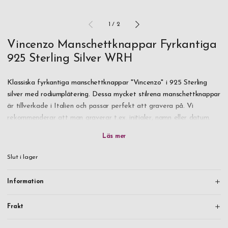
1
/
2
Vincenzo Manschettknappar Fyrkantiga
925 Sterling Silver WRH
Klassiska fyrkantiga manschettknappar "Vincenzo" i 925 Sterling
silver med rodiumplätering. Dessa mycket stilrena manschettknappar
är tillverkade i Italien och passar perfekt att gravera på. Vi
rekommenderar att man graverar t.ex. initialer, namn eller datum.
Kan matchas med andra produkter i samma serie.
Levereras i en presentask.
Slut i lager
Information
Frakt