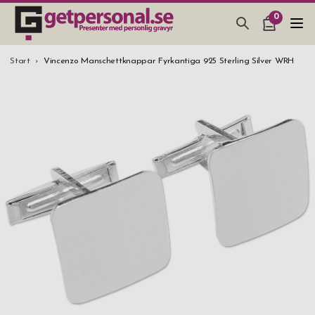
0
PRESENTER & PRYLAR
Start
Vincenzo Manschettknappar Fyrkantiga 925 Sterling Silver WRH
BAR, GLAS & KÖK
SMYCKEN & ACCESSOARER
PRESENTTIPS
BRÖLLOPSPRESENT 2026
STUDENTPRESENT 2026