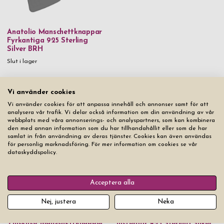
Anatolio Manschettknappar
Fyrkantiga 925 Sterling
Silver BRH
Slut i lager
Vi använder cookies
Vi använder cookies för att anpassa innehåll och annonser samt för att
Från samma produktserie
analysera vår trafik. Vi delar också information om din användning av vår
webbplats med våra annonserings- och analyspartners, som kan kombinera
den med annan information som du har tillhandahållit eller som de har
samlat in från användning av deras tjänster. Cookies kan även användas
för personlig marknadsföring. För mer information om cookies se vår
dataskyddspolicy.
Acceptera alla
Nej, justera
Neka
Vincenzo Klackring Herr
Vincenzo Manschettknappar
Justerbar 925 Sterling Silver