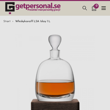
0
PRESENTER & PRYLAR
Start
Whiskykaraff LSA Islay 1 L
BAR, GLAS & KÖK
SMYCKEN & ACCESSOARER
PRESENTTIPS
BRÖLLOPSPRESENT 2026
STUDENTPRESENT 2026