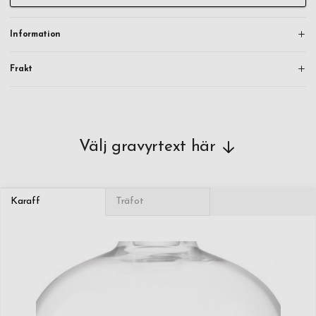
önskat.
Information
Blandningen värms upp till flera hundra grader Celsius i en gaseldad
ugn. Ibland kan luftbubblor fångas fast i det smälta glaset under
Frakt
denna process och det är dessa en ibland kan se i färdigvaran - en
vanlig och acceptabel del av processen med handgjort och mönstrat
glas.
Välj gravyrtext här
Karaff
Träfot