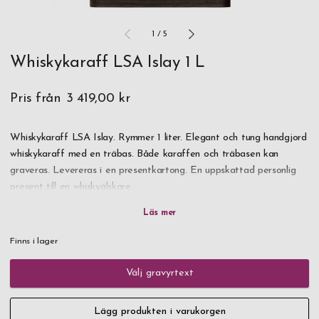
1
/
5
Whiskykaraff LSA Islay 1 L
Pris från
3 419,00 kr
Whiskykaraff LSA Islay. Rymmer 1 liter. Elegant och tung handgjord
whiskykaraff med en träbas. Både karaffen och träbasen kan
graveras. Levereras i en presentkartong. En uppskattad personlig
present till en whiskyälskare.
Alla handgjorda LSA-glas är tillverkade av soda-limeglas - vilket är
blyfritt, till skillnad från kristall.
Finns i lager
Ingredienserna består främst av sand, soda och lime. Att skapa
Välj gravyrtext
"receptet", blanda ingredienserna vetenskapligt och i rätt
proportioner är en skicklig uppgift som säkerställer att textur,
Lägg produkten i varukorgen
konsistens, färg och klarhet i det färdiga stycket är exakt som