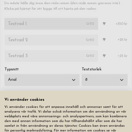
Du måste hålla dig inom den röda ramen (den röda ramen graveras inte).
Klicka på hjärtat för att lägga till ett hjärta på den raden.
♥
0
/30
+350 kr
♥
0
/30
+25 kr
♥
0
/30
+25 kr
Typsnitt
Textstorlek
Vi använder cookies
Vi använder cookies för att anpassa innehåll och annonser samt för att
Nollställ alla flikar
analysera vår trafik. Vi delar också information om din användning av vår
webbplats med våra annonserings- och analyspartners, som kan kombinera
den med annan information som du har tillhandahållit eller som de har
3 419,00 kr
samlat in från användning av deras tjänster. Cookies kan även användas
för personlig marknadsföring. För mer information om cookies se vår