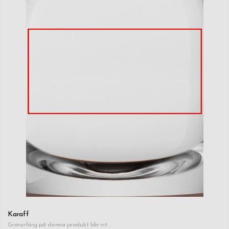
Karaff
Gravyrfärg på denna produkt blir vit.