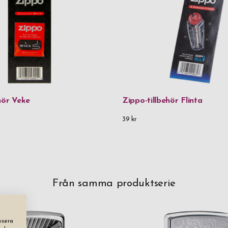
hör Veke
Zippo-tillbehör Flinta
39 kr
Från samma produktserie
ysera