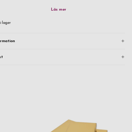
sin.
ereras till dig i en presentask.
 i lager
ormation
kt