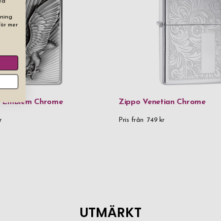
ed
dning
För mer
e Emblem Chrome
Zippo Venetian Chrome
r
Pris från
749 kr