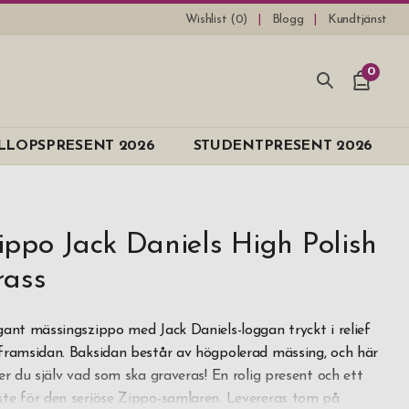
Wishlist (
0
)
Blogg
Kundtjänst
0
LLOPSPRESENT 2026
STUDENTPRESENT 2026
ippo Jack Daniels High Polish
rass
gant mässingszippo med Jack Daniels-loggan tryckt i relief
framsidan. Baksidan består av högpolerad mässing, och här
jer du själv vad som ska graveras! En rolig present och ett
te för den seriöse Zippo-samlaren. Levereras tom på