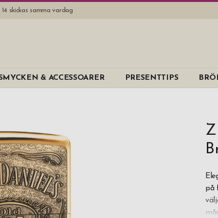
l. 14 skickas samma vardag
SMYCKEN & ACCESSOARER
PRESENTTIPS
BRÖ
Z
B
Ele
på 
väl
mås