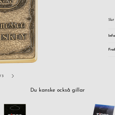
ben
Lev
Slut
Inf
Fra
/
3
Du kanske också gillar