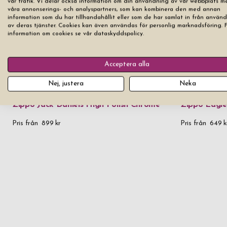
vår trafik. Vi delar också information om din användning av vår webbplats m
våra annonserings- och analyspartners, som kan kombinera den med annan
information som du har tillhandahållit eller som de har samlat in från använ
av deras tjänster. Cookies kan även användas för personlig marknadsföring. 
information om cookies se vår dataskyddspolicy.
Acceptera alla
Nej, justera
Neka
Zippo Jack Daniels High Polish Chrome
Zippo Eagl
Pris från
899 kr
Pris från
649 k