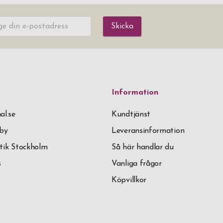
Skicka
Information
al.se
Kundtjänst
äby
Leveransinformation
tik Stockholm
Så här handlar du
s
Vanliga frågor
Köpvillkor