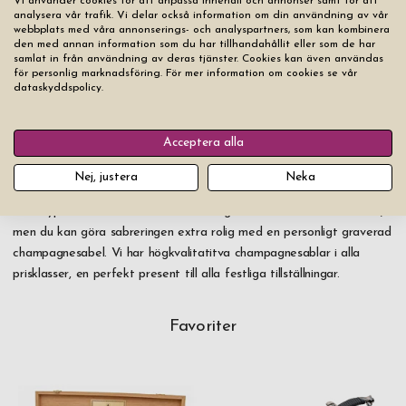
Vi använder cookies för att anpassa innehåll och annonser samt för att
OBS 2: Var uppmärksam på vart du riktar flaskan, den
analysera vår trafik. Vi delar också information om din användning av vår
sabrerade glastoppen/korken kan flyga 5-10 meter. Om du
webbplats med våra annonserings- och analyspartners, som kan kombinera
sabrerar inomhus så rekommenderar vi att du knyter fast ett
den med annan information som du har tillhandahållit eller som de har
samlat in från användning av deras tjänster. Cookies kan även användas
litet snöre mellan sabeln och flaskans kork så att väggar,
för personlig marknadsföring. För mer information om cookies se vår
dörrar, människor eller annat inte kommer till skada.
dataskyddspolicy.
Vad för sabel ska man använda?
Acceptera alla
Nej, justera
Neka
Vilken typ av sabel som ska användas är mest en smaksak då alla
olika typer och storlekar av sablar fungerar lika bra för ändamålet,
men du kan göra sabreringen extra rolig med en personligt graverad
champagnesabel. Vi har högkvalitatitva champagnesablar i alla
prisklasser, en perfekt present till alla festliga tillställningar.
Favoriter