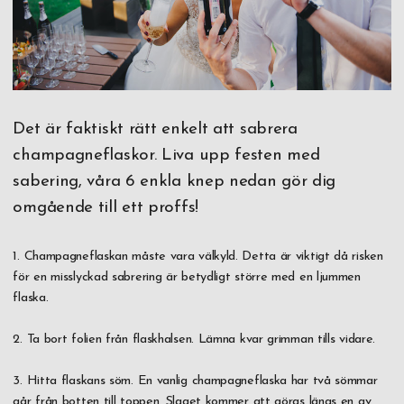
Det är faktiskt rätt enkelt att sabrera
champagneflaskor. Liva upp festen med
sabering, våra 6 enkla knep nedan gör dig
omgående till ett proffs!
1. Champagneflaskan måste vara välkyld. Detta är viktigt då risken
för en misslyckad sabrering är betydligt större med en ljummen
flaska.
2. Ta bort folien från flaskhalsen. Lämna kvar grimman tills vidare.
3. Hitta flaskans söm. En vanlig champagneflaska har två sömmar
går från botten till toppen. Slaget kommer att göras längs en av