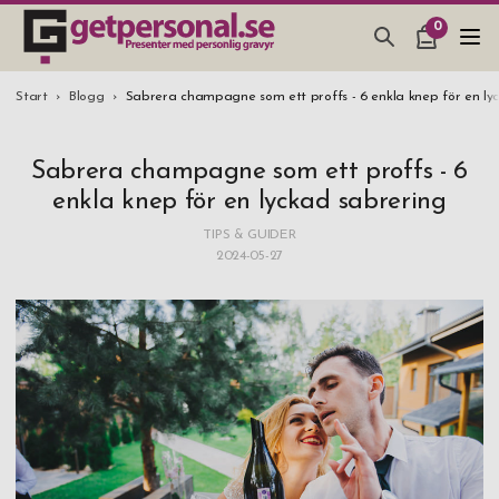
0
PRESENTER & PRYLAR
Start
Blogg
Sabrera champagne som ett proffs - 6 enkla knep för en ly
BAR, GLAS & KÖK
Sabrera champagne som ett proffs - 6
SMYCKEN & ACCESSOARER
enkla knep för en lyckad sabrering
PRESENTTIPS
TIPS & GUIDER
2024-05-27
BRÖLLOPSPRESENT 2026
STUDENTPRESENT 2026