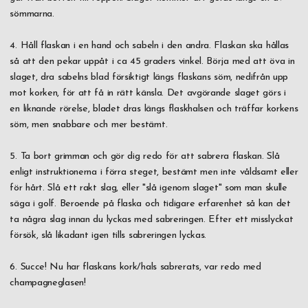
sömmarna.
4. Håll flaskan i en hand och sabeln i den andra. Flaskan ska hållas
så att den pekar uppåt i ca 45 graders vinkel. Börja med att öva in
slaget, dra sabelns blad försiktigt längs flaskans söm, nedifrån upp
mot korken, för att få in rätt känsla. Det avgörande slaget görs i
en liknande rörelse, bladet dras längs flaskhalsen och träffar korkens
söm, men snabbare och mer bestämt.
5. Ta bort grimman och gör dig redo för att sabrera flaskan. Slå
enligt instruktionerna i förra steget, bestämt men inte våldsamt eller
för hårt. Slå ett rakt slag, eller "slå igenom slaget" som man skulle
säga i golf. Beroende på flaska och tidigare erfarenhet så kan det
ta några slag innan du lyckas med sabreringen. Efter ett misslyckat
försök, slå likadant igen tills sabreringen lyckas.
6. Succe! Nu har flaskans kork/hals sabrerats, var redo med
champagneglasen!