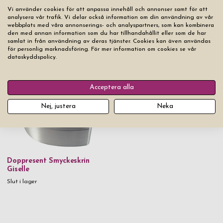
Vi använder cookies för att anpassa innehåll och annonser samt för att
analysera vår trafik. Vi delar också information om din användning av vår
webbplats med våra annonserings- och analyspartners, som kan kombinera
Doppresent Smyckeskrin
den med annan information som du har tillhandahållit eller som de har
samlat in från användning av deras tjänster. Cookies kan även användas
Sandrine Swarovski
Doppresent Smyckeskrin Ariel
för personlig marknadsföring. För mer information om cookies se vår
dataskyddspolicy.
Pris från
499 kr
Slut i lager
Acceptera alla
Nej, justera
Neka
Doppresent Smyckeskrin
Giselle
Slut i lager