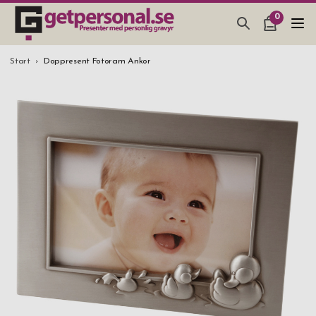
0
PRESENTER & PRYLAR
Start
Doppresent Fotoram Ankor
BAR, GLAS & KÖK
SMYCKEN & ACCESSOARER
PRESENTTIPS
BRÖLLOPSPRESENT 2026
STUDENTPRESENT 2026