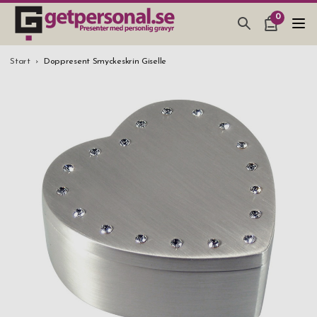
0
PRESENTER & PRYLAR
Start
Doppresent Smyckeskrin Giselle
BAR, GLAS & KÖK
SMYCKEN & ACCESSOARER
PRESENTTIPS
BRÖLLOPSPRESENT 2026
STUDENTPRESENT 2026