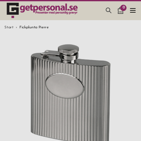
0
PRESENTER & PRYLAR
Start
Fickplunta Pierre
BAR, GLAS & KÖK
SMYCKEN & ACCESSOARER
PRESENTTIPS
BRÖLLOPSPRESENT 2026
STUDENTPRESENT 2026