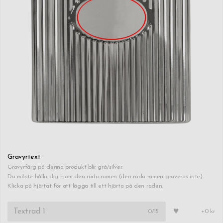
Gravyrtext
Gravyrfärg på denna produkt blir grå/silver.
Du måste hålla dig inom den röda ramen (den röda ramen graveras inte).
Klicka på hjärtat för att lägga till ett hjärta på den raden.
♥
0
/15
+0 kr