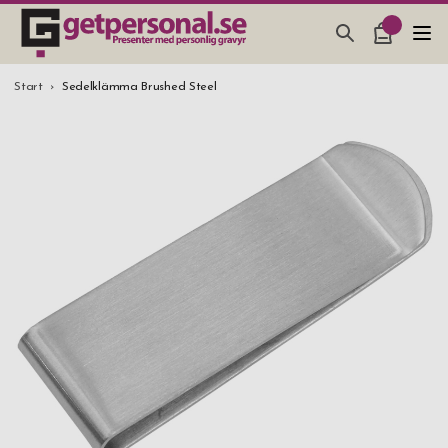
PRESENTER & PRYLAR
Start
Sedelklämma Brushed Steel
BAR, GLAS & KÖK
SMYCKEN & ACCESSOARER
PRESENTTIPS
BRÖLLOPSPRESENT 2026
STUDENTPRESENT 2026