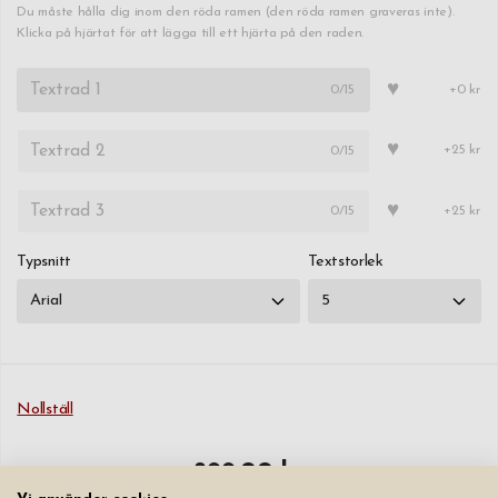
Du måste hålla dig inom den röda ramen (den röda ramen graveras inte).
Klicka på hjärtat för att lägga till ett hjärta på den raden.
♥
0
/15
+0 kr
♥
0
/15
+25 kr
♥
0
/15
+25 kr
Typsnitt
Textstorlek
Nollställ
899,00 kr