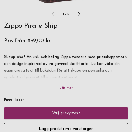
1
/
5
Zippo Pirate Ship
Pris från
899,00 kr
Skepp ohoj! En unik och häftig Zippo-tändare med piratskeppsmotiv
och design inspirerad av en gammal skattkarta. Du kan välja din
egen gravyrtext till baksidan för att skapa en personlig och
uppskattad present till en pirat-entusiast.
Tillverkad i Zippos hemstad, Bradford i Pennsylvania. Levereras tom
på bensin.
Finns i lager
Levereras i klassisk svart Zippo-presentask. Snabb leverans, beställ
Välj gravyrtext
redan idag.
Lägg produkten i varukorgen