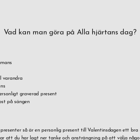
Vad kan man göra på Alla hjärtans dag?
mmans
ll varandra
ans
rsonligt graverad present
ost på sängen
presenter så är en personlig present till Valentinsdagen ett bra 
sar att du har lagt ner tanke och ansträngning på att välja någ