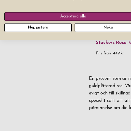
Acceptera alla
Nej, justera
Neka
Smyckeskrin Re
Stackers Rosa 
Pris från
449 kr
En present som är rik
guldpläterad ros. V
evigt och till skilln
speciellt sätt att ut
påminnelse om din k