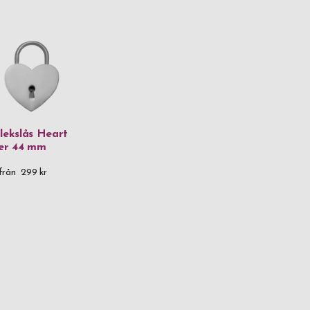
lekslås Heart
ver 44 mm
från
299 kr