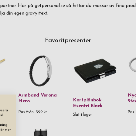
 partner. Här på getpersonal.se så hittar du massor av fina pro
lja din egen gravyrtext.
Favoritpresenter
Armband Verona
Nyc
Kortplånbok
Nero
Ste
Exentri Black
ysera
Pris från
399 kr
Pris 
Slut i lager
ed
dning
För mer