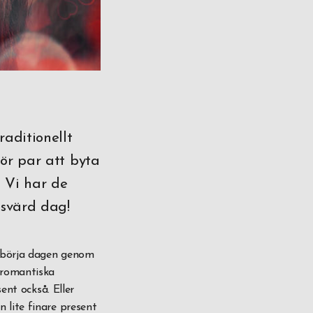
raditionellt
för par att byta
 Vi har de
esvärd dag!
t börja dagen genom
 romantiska
ent också. Eller
 lite finare present