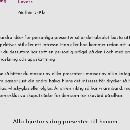
ing
Lovers
Pris från
549 kr
andra idéer för personliga presenter så är det absolut bästa att
ektives stil eller ett intresse. Han eller hon kommer redan att
är du dessutom har satt en personlig prägel på den i och med gr
rraskning och uppskattning.
e så hittar du massor av olika presenter i massor av olika katego
 passar just din andra halva. Finns det intresse för drycker så h
as, whiskyglas eller ölglas. Är stilen viktig så har vi armband, 
m exklusiva skoputslådor för den som tar skovård på allvar.
Alla hjärtans dag-presenter till honom