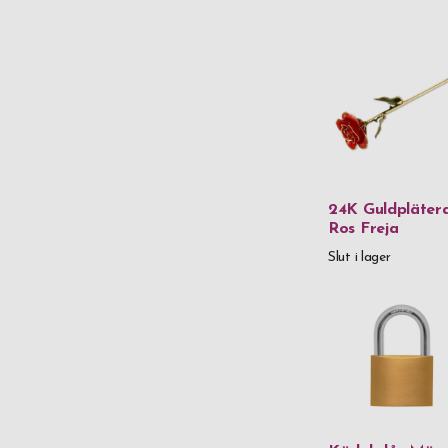
24K Guldpläter
Ros Freja
Slut i lager