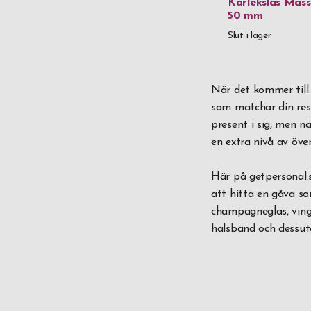
Kärlekslås Mäss
50 mm
Slut i lager
När det kommer till 
som matchar din resp
present i sig, men n
en extra nivå av öve
Här på getpersonal.s
att hitta en gåva som
champagneglas, vingl
halsband och dessuto