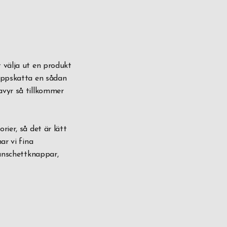
 välja ut en produkt
 uppskatta en sådan
avyr så tillkommer
rier, så det är lätt
ar vi fina
manschettknappar,