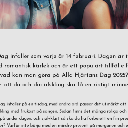
ag infaller som varje år 14 februari. Dagen är t
romantisk kärlek och är ett populärt tillfälle 
 vad kan man göra på Alla Hjärtans Dag 2025?
r att du och din älskling ska få en riktigt minn
dag infaller på en tisdag, med andra ord passar det utmärkt at
lskling med frukost på sängen. Sedan finns det många roliga och
 på under dagen, och självklart så ska du ha förberett en fin pres
er? Varför inte börja med en mindre present på morgonen och en