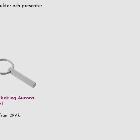
dukter och presenter
kelring Aurora
el
från
299 kr