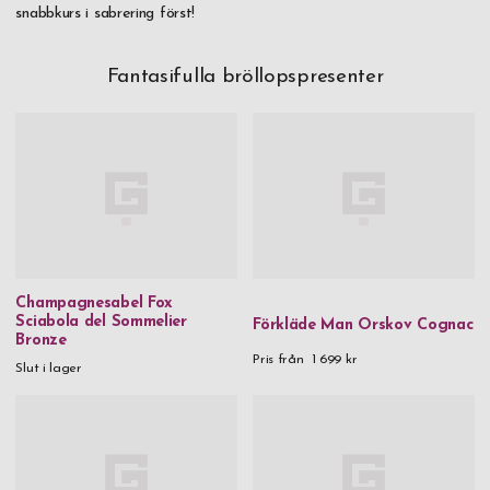
snabbkurs i sabrering först!
Fantasifulla bröllopspresenter
Champagnesabel Fox
Sciabola del Sommelier
Förkläde Man Orskov Cognac
Bronze
Pris från
1 699 kr
Slut i lager