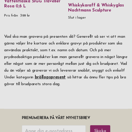
Vattenflaska SIGG Traveller
Whiskykaraff & Whiskyglas
Rosa 0,6 L
Nachtmann Sculpture
Pris från
399 kr
Slut i lager
Vad ska man gravera på presenten då? Generellt så ser vi att man
gärna väljer lite kortare och enklare gravyr på produkter som ska
användas praktiskt, som t.ex. namn och datum. Och på mer
prydnadsaktiga produkter kan man generellt gravera in något längre
eller något som är mer personligt mellan just dig och brudparet. Vad
du än väljer så graverar vi och levererar snabbt, snyggt och enkelt!
Under kategorin
bröllopspresent
så hittar du ännu fler tips på bra
gåvor till brudparets stora dag.
PRENUMERERA PÅ VÅRT NYHETSBREV
Skicka