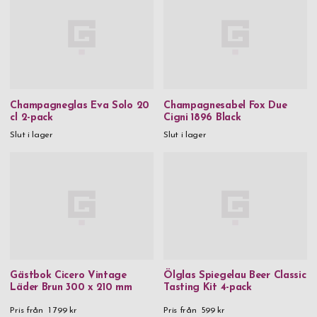
Champagneglas Eva Solo 20
Champagnesabel Fox Due
cl 2-pack
Cigni 1896 Black
Slut i lager
Slut i lager
Gästbok Cicero Vintage
Ölglas Spiegelau Beer Classic
Läder Brun 300 x 210 mm
Tasting Kit 4-pack
Pris från
1 799 kr
Pris från
599 kr