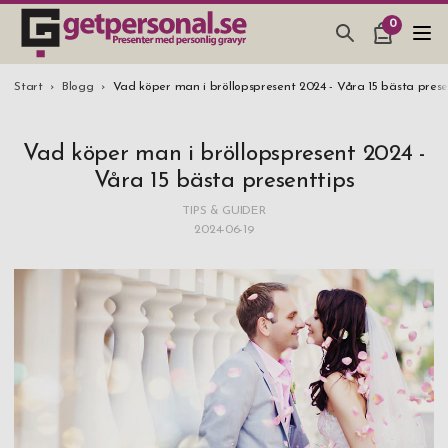
0
PRESENTER & PRYLAR
Start
Blogg
Vad köper man i bröllopspresent 2024 - Våra 15 bästa prese
BAR, GLAS & KÖK
Vad köper man i bröllopspresent 2024 -
SMYCKEN & ACCESSOARER
Våra 15 bästa presenttips
PRESENTTIPS
TIPS & GUIDER
2024-06-19
BRÖLLOPSPRESENT 2026
STUDENTPRESENT 2026