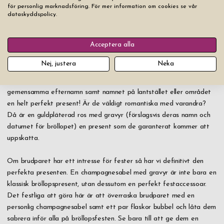
för personlig marknadsföring. För mer information om cookies se vår
dataskyddspolicy.
Whiskykaraff Orrefors
Street 78 cl
Acceptera alla
Pris från
2 999 kr
Nej, justera
Neka
Har de ett lantställe gemensamt? Då är en gästbok med deras
gemensamma efternamn samt namnet på lantstället eller området
en helt perfekt present! Är de väldigt romantiska med varandra?
Då är en guldpläterad ros med gravyr (förslagsvis deras namn och
datumet för bröllopet) en present som de garanterat kommer att
uppskatta.
Om brudparet har ett intresse för fester så har vi definitivt den
perfekta presenten. En champagnesabel med gravyr är inte bara en
klassisk bröllopspresent, utan dessutom en perfekt festaccessoar.
Det festliga att göra här är att överraska brudparet med en
personlig champagnesabel samt ett par flaskor bubbel och låta dem
sabrera inför alla på bröllopsfesten. Se bara till att ge dem en